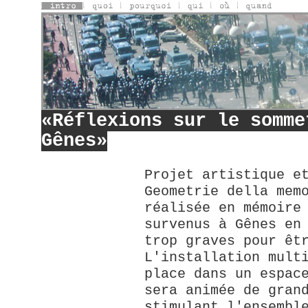
«Réflexions sur le somme
Gênes»
Projet artistique e
Geometrie della mem
réalisée en mémoire
survenus à Gênes en
trop graves pour êt
L'installation mult
place dans un espac
sera animée de gran
stimulant l'ensembl